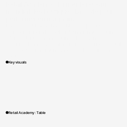
Retail Academy : former le réseau 
mondial des boutiques Lacoste pour 
performer en magasin.
Lacoste souhaitait harmoniser les pratiques 
merchandising à l’échelle internationale : zoning, 
vitrines, tables, mannequins, placements 
produits. L’objectif : garantir une expérience retail 
cohérente et premium dans tous les points de 
vente.
Key visuals
/
Lacoste
Client
/
II - CORPORATE
/
learning
/
retail
Verticale
/
Captation
/
Production
/
Concept
/
Post-production
Scope of work
Retail Academy : Table