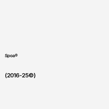
visuelle
en
boutique
et
un
outil
structurant
pour
les
managers
et
équipes
terrain.
Ce
case
est
stratégique
pour
Spoa®
car
il
prouve
que
nous
savons
produire
du
contenu
utile,
opérationnel
et
business-driven,
au
service
direct
de
la
performance
en
point
de
vente.
Ce
n’est
pas
du
“brand
film”.
C’est
du
contenu
qui
impacte
le
chiffre.
Spoa® 
0:00
(2016-25©)