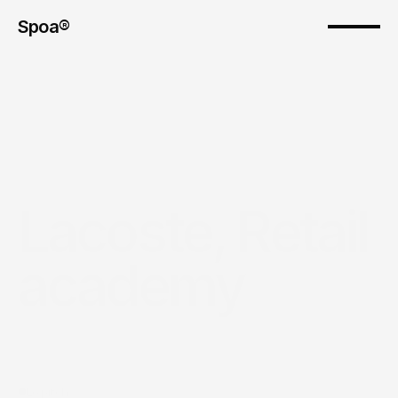
Spoa® 
Lacoste, Retail 
academy
Le pitch