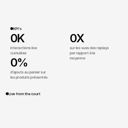
KPI's
0
K
0
X
interactions live
sur les vues des replays
cumulées
par rapport à la
0
%
moyenne
d’ajouts au panier sur
les produits présentés
Live from the court
Spoa®
a
conçu
et
produit
une
série
de
6
vidéos
pédagogiques
destinées
aux
équipes
magasins
dans
le
monde
entier.
Un
format
clair,
didactique
et
visuel,