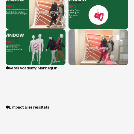
Retail Academy: Mannequin
L’impact & les résultats
Un
programme
déployé
à
l’international
pour
aligner
les
équipes
sur
une
vision
commune.
Une
meilleure
cohérence