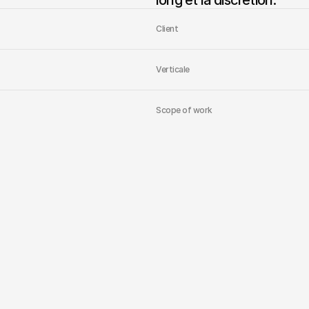
long et la discrétion.
Client
Verticale
Scope of work