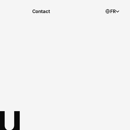
Select Langua
Contact
FR
u 