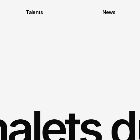
Talents
News
alets d