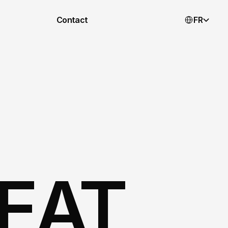
Select Langua
Contact
FR
EAT 