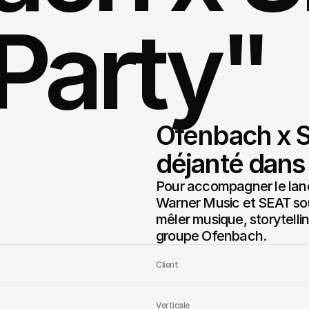
"Party"
Ofenbach x SE
déjanté dans
Pour accompagner le lanc
Warner Music et SEAT souh
mêler musique, storytellin
groupe Ofenbach.
Client
Verticale