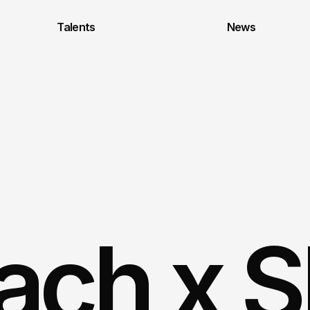
Talents
News
ach x S