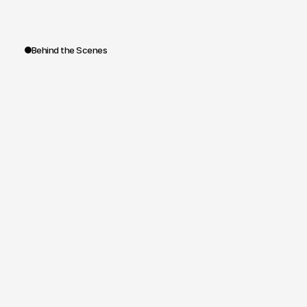
renforçant
la
proximité
avec
ses
audiences
et
la
valorisation
de
ses
savoir-faire.
Behind the Scenes