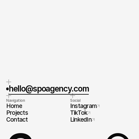
Send your Message
By submitting this form, you agree to our Terms and
Conditions and Privacy Policy.
CEO & Founder
Spoa®
Orel Simon
Contact me
hello@spoagency.com
Navigation
Social
Home
Instagram
Projects
TikTok
Contact
LinkedIn