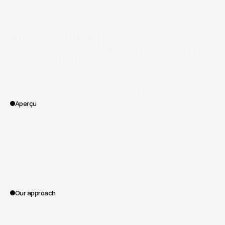
The pitch
Annual SoMe support
To communicate throughout the year during 
various key moments, the MANDARIN 
ORIENTAL palace in Paris opened its doors to 
the SPOA teams to design and produce a series 
Aperçu
/
Mandarin Oriental
Client
/
I - LUXURY
/
hospitality
/
social media
/
photo
/
Food & beverage
Vertical
/
Mediation
/
Editorial
/
Recording
/
Production
/
Campaign
Portée des travaux
Our approach