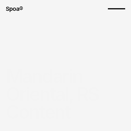
Spoa®
Mandarin 
Oriental, RS 
Content